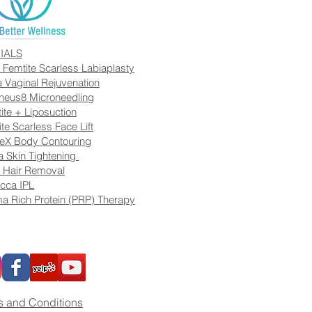
IALS
 Femtite Scarless Labiaplasty
a Vaginal Rejuvenation
heus8 Microneedling
ite + Liposuction
ite Scarless Face Lift
eX Body Contouring
 Skin Tightening
 Hair Removal
cca IPL
a Rich Protein (PRP) Therapy
s and Conditions