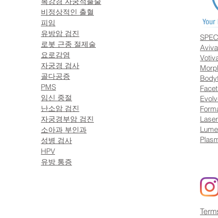
복강경 자궁적출술
비정상적인 출혈
피임
유방암 검진
SPEC
로봇 근종 절제술
Aviva
요로감염
Votiv
자궁경 검사
Morp
골다공증
Bodyt
PMS
Facet
임신 중절
Evolv
난소암 검진
Forma
자궁경부암 검진
Laser
Lume
소아과 부인과
Plasm
성병 검사
HPV
유방 통증
Term