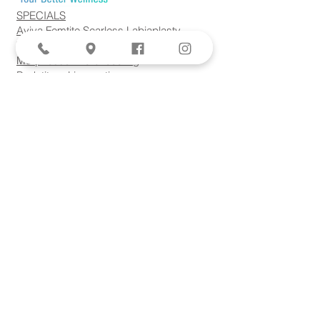
SPECIALS
Aviva Femtite Scarless Labiaplasty
Votiva Vaginal Rejuvenation
Morpheus8 Microneedling
Bodytite + Liposuction
Facetite Scarless Face Lift
EvolveX Body Contouring
Forma Skin Tightening
Laser Hair Removal
Lumecca IPL
Plasma Rich Protein (PRP) Therapy
서비스
고위험 임신
근종
폐경기
최소 침습 수술
자궁내막증
복강경 자궁적출술